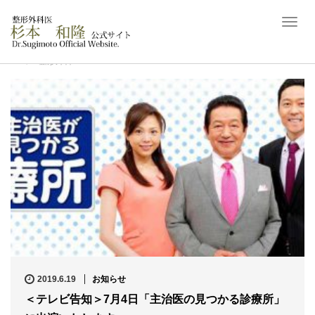
T
o
g
ホーム
整形外科
g
l
e
n
a
v
i
g
a
t
i
o
n
2019.6.19
お知らせ
＜テレビ告知＞7月4日「主治医の見つかる診療所」